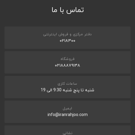
تماس با ما
*
TRANSFER SPEED (READ)
up to 100MB/s
SPEED CLASS
CLASS 10,
دفتر مرکزی و فروش اینترنتی
ثبت نظر
۰۲۱۸۳۰۰
ویژگی ها
OTHER FEATURE
فروشگاه
x-ray proo,shock proof,Temperature proof,water proof,
۰۲۱۸۸۸۷۹۱۴۸
RECORDING FORMAT
Full HD ,
ساعات کاری
PLAYBACK FORMT
شنبه تا پنج شنبه 9:30 الی 19
Full HD ,
ایمیل
سایز و وزن
info@iranrahjoo.com
DIMENTIONS (W X H X D)
14.99mm x 10.92mm x 1.02mm
نشانی