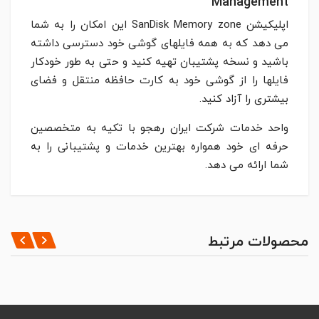
Management
اپلیکیشن SanDisk Memory zone این امکان را به شما
می دهد که به همه فایلهای گوشی خود دسترسی داشته
باشید و نسخه پشتیبان تهیه کنید و حتی به طور خودکار
فایلها را از گوشی خود به کارت حافظه منتقل و فضای
بیشتری را آزاد کنید.
واحد خدمات شرکت ایران رهجو با تکیه به متخصصین
حرفه ای خود همواره بهترین خدمات و پشتیبانی را به
شما ارائه می دهد.
مشخصات کلی
*
MEMORY TYPE
ثبت نظر
محصولات مرتبط
MicroSD
*
CAPACITY
نظر شما
128GB
COMPATIBILITY
microSDHC UHS-I,