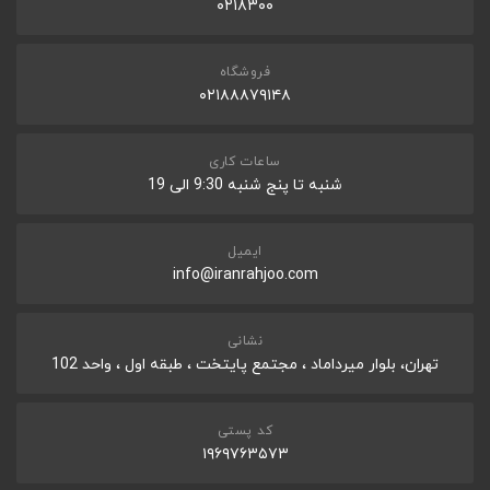
ثبت نظر
۰۲۱۸۳۰۰
سایز و وزن
DIMENSIONS(W×H×D)-MM
فروشگاه
40x15.8x5.72
۰۲۱۸۸۸۷۹۱۴۸
ساعات کاری
شنبه تا پنج شنبه 9:30 الی 19
ایمیل
info@iranrahjoo.com
نشانی
تهران، بلوار میرداماد ، مجتمع پایتخت ، طبقه اول ، واحد 102
کد پستی
۱۹۶۹۷۶۳۵۷۳