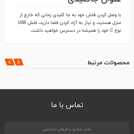
با وصل کردن فلش خود به جا کلیدی زمانی که خارج از
منزل هستید، و نیاز به آزاد کردن فضا دارید، فلش USB
نوع C خود را همیشه در دسترس خواهید داشت.
مشخصات کلی
*
CAPACITY
ثبت نظر
محصولات مرتبط
1TB
*
INTERFACE
نظر شما
USB 3.2 Gen 1
*
PORT TYPE
USB A,USB Type-C,
تماس با ما
*
MATERIAL
Metal,
*
TRANSFER SPEED (READ)
400MB/s2
دفتر مرکزی و فروش اینترنتی