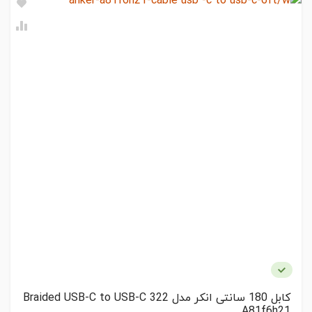
نظر شما
1.8m
DATA TRASFER SPEED
480Mbps
مشخصات ظاهری و ابعاد
BODY MATERIAL
Hemp
ثبت نظر
کابل 180 سانتی انکر مدل 322 Braided USB-C to USB-C
A81f6h21