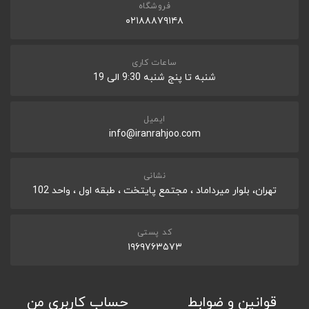
40.9 cm (16.1") diagonal, FHD (1920 x 1080), 144 Hz, IPS, micro-
فروشگاه
edge, anti-glare, 250 nits, 45% NTSC
۰۲۱۸۸۸۷۹۱۴۸
اندازه صفحه نمایش
*
"16.1
ساعات کاری
کیفیت صفحه نمایش
شنبه تا پنج شنبه 9:30 الی 19
FHD (1920x1080)
ایمیل
دیگر امکانات
info@iranrahjoo.com
WIFI
MediaTek Wi-Fi 6 MT7921 (2x2)
نشانی
BLUETOOTH
تهران، بلوار میرداماد ، مجتمع پایتخت ، طبقه اول ، واحد 102
Bluetooth 5.3 wireless card
WLAN
کد پستی
Integrated 10/100/1000 GbE LAN
۱۹۶۹۷۶۳۵۷۳
WEBCAM
HP True Vision 1080p FHD camera with temporal noise
reduction and integrated dual array digital microphones
قوانین و ضوابط
حساب کاربری من
مشخصات کیبورد