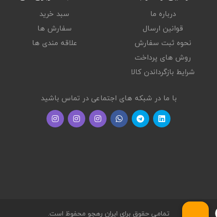
Full-size, backlit, moonstone grey keyboard with numeric keypad
درباره ما
سبد خرید
FULL-SIZE KEYBOARD
قوانین ارسال
سفارش ها
Yes
نحوه ثبت سفارش
علاقه مندی ها
پورت USB 3.1 TYPE-C
روش های پرداخت
Yes
شرایط بازگرداندن کالا
پورت USB 3.1 GEN 1
2
با ما در شبکه های اجتماعی در تماس باشید
پورت HDMI
HDMI 2.1
پورت HEADSET
1headphone/microphone combo
پورت RJ45
Yes
AC SMART PIN
Yes
سیستم عامل
تمامی حقوق برای ایران رهجو محفوظ است.