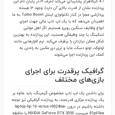
4.7 گیگاهرتز پشتیبانی می‌کند (حرف H در پایان نام این
پردازنده نشان از قدرت بالای آن دارد). وجود ۱۲ هسته
پردازشی مجزا در کنار تکنولوژی اینتل Turbo Boost به ما
اطمینان می‌دهد که با یک لپ تاپ عالی جهت اجرای
انواع وظایف سنگین روبرو هستیم. اگر اهل مولتی
تسکینگ یا چند وظیفگی هستید، این پردازنده به بهترین
شکل ممکن نیازتان را برطرف مي‌کند. نرم افزارهایی مانند
اوتوکد، اوتو دسک، مایا و تری دی مکس به راحتی به
کمک این پردازنده اجرا می‌شوند.
گرافیک پرقدرت برای اجرای
بازی‌های مختلف
برای داشتن یک لپ تاپ مخصوص گیمینگ، باید علاوه بر
یک پردازنده مرکزی قدرتمند، به پردازنده گرافیکی نیز توجه
داشته باشیم. در درون laptop-hp-16-victus-r0024nia-
81p65ea چیپست NVIDIA GeForce RTX 3050 با حافظه