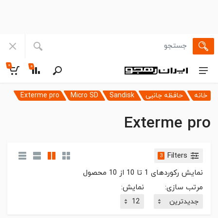
۰
۰
خانه
حافظه جانبی
Sandisk
Micro SD
Exterme pro
Exterme pro
Filters
3
نمایش رکوردهای
1
تا
10
از
10
محصول
مرتب سازی:
نمایش: