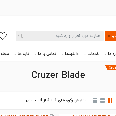
و
ره ما
خدمات
دانلودها
تماس با ما
تازه ها
مجله 
Cruz
Cruzer Blade
نمایش رکوردهای
1
تا
4
از
4
محصول