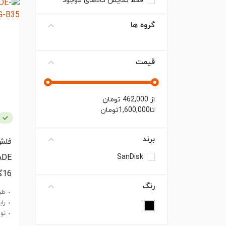
فقط نمایش کالاهای موجود
گروه ها
قیمت
از
462,000
تومان
تا
1,600,000
تومان
برند
فلش
SanDisk
16گیگابایت
رنگ
ظرف
رابط
نوع