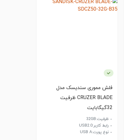
فلش مموری سندیسک مدل
CRUZER BLADE ظرفیت
32گیگابایت
ظرفیت:32GB
رابط کاربر:USB2.0
نوع پورت:USB A