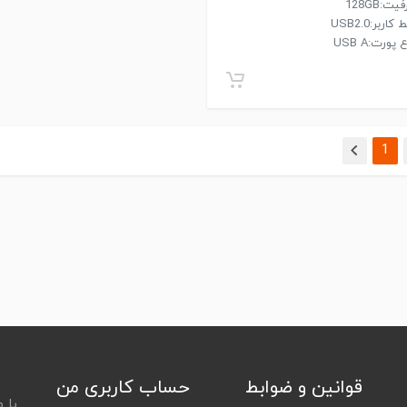
یت:128GB
 کاربر:USB2.0
 پورت:USB A
(current)
1
قوانین و ضوابط
حساب کاربری من
با 