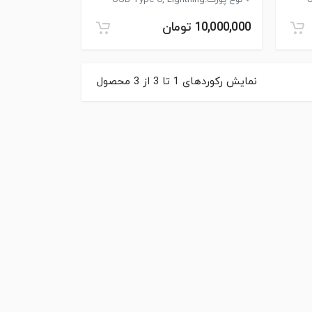
نوع پورت:USB Type-C, Lightning
10,000,000 تومان
نمایش رکوردهای
1
تا
3
از
3
محصول