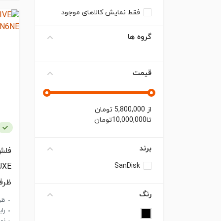
فقط نمایش کالاهای موجود
گروه ها
قیمت
از
5,800,000
تومان
تا
10,000,000
تومان
برند
فلش
SanDisk
UXE
ظرفیت 28
رنگ
ظرف
رابط 