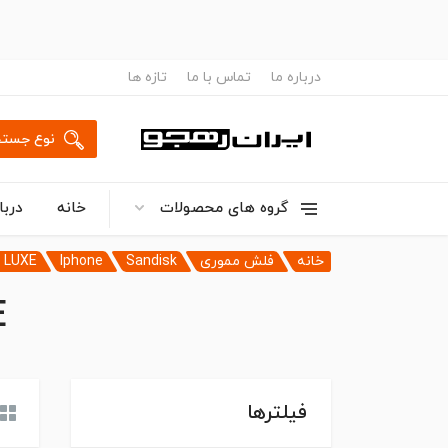
درباره ما
تماس با ما
تازه ها
نوع جستج
گروه های محصولات
خانه
دربا
خانه
فلش مموری
Sandisk
Iphone
 LUXE
E
فیلترها