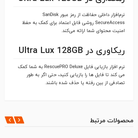
نرم‌افزار داخلی حفاظت از رمز عبور SanDisk
SecureAccess روشی قابل اعتماد برای کمک به حفظ
امنیت محتوای شما ارائه می‌کند.
ریکاوری در Ultra Lux 128GB
نرم افزار بازیابی فایل RescuePRO Deluxe به شما کمک
می کند تا فایل ها را بازیابی کنید، حتی اگر به طور
تصادفی از بین رفته یا حذف شده باشند.
مشخصات کلی
*
CAPACITY
ثبت نظر
محصولات مرتبط
128GB
*
INTERFACE
نظر شما
USB3.1 Gen1