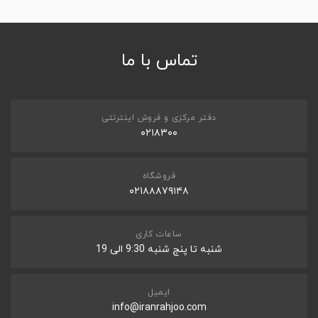
*
PORT TYPE
USB A,
تماس با ما
*
MATERIAL
Metal,
*
TRANSFER SPEED (READ)
up to 150 MB/s
دفتر مرکزی و فروش اینترنتی
ثبت نظر
۰۲۱۸۳۰۰
سایز و وزن
DIMENSIONS(W×H×D)-MM
فروشگاه
40x15.8x5.72
۰۲۱۸۸۸۷۹۱۴۸
ساعات کاری
شنبه تا پنج شنبه 9:30 الی 19
ایمیل
info@iranrahjoo.com