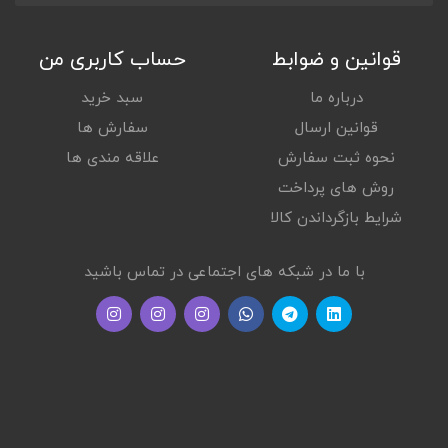
Approx.253g
قوانین و ضوابط
حساب کاربری من
صدا
درباره ما
سبد خرید
SPEAKER SIZE
Mono Speaker: 46mm
قوانین ارسال
سفارش ها
نحوه ثبت سفارش
علاقه مندی ها
لوازم جانبی همراه کالا
روش های پرداخت
شرایط بازگرداندن کالا
AC POWER ADAPTOR
yes
WHAT'S IN THE BOX
با ما در شبکه های اجتماعی در تماس باشید
USB Cable,