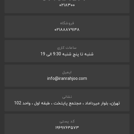
ثبت نظر
۰۲۱۸۳۰۰
COMPATIBALE PROFILES
A2DP ,AVRCP,HFP,HSP,
SUPPORTED CODECS
فروشگاه
AAC ,SBC,
۰۲۱۸۸۸۷۹۱۴۸
FREQUANCY TRANSMISSION RANGE
20 Hz - 20,000 Hz (44.1 kHz sampling)
ساعات کاری
FREQUANCY RANGE
شنبه تا پنج شنبه 9:30 الی 19
2.4GHz band
ایمیل
امکانات ارتباطی
info@iranrahjoo.com
HANDS-FREE FUNCTION
Yes
نشانی
تهران، بلوار میرداماد ، مجتمع پایتخت ، طبقه اول ، واحد 102
سایز و وزن
DIMENSION(W X H X D)
کد پستی
76mm dia.×95mm
۱۹۶۹۷۶۳۵۷۳
*
WEIGHT