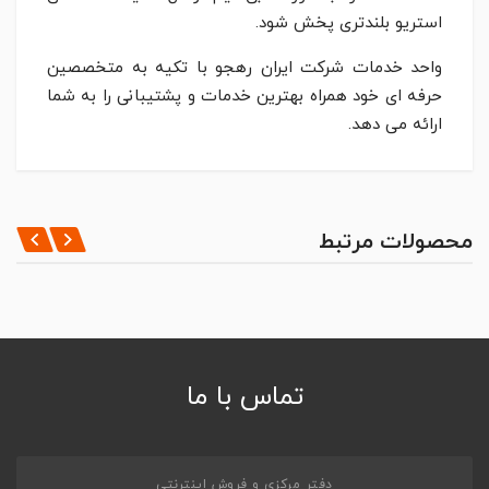
استریو بلندتری پخش شود.
واحد خدمات شرکت ایران رهجو با تکیه به متخصصین
حرفه ای خود همراه بهترین خدمات و پشتیبانی را به شما
ارائه می دهد.
مشخصات کلی
*
BATTERY LIFE
ثبت نظر
محصولات مرتبط
Approx. 16 hrs
*
WATER PROTECTION
نظر شما
IP67
بلوتوث
تماس با ما
COMMUNICTION SYSTEM
Bluetooth Specification version 4.2
MAX. COMMUNICTION RANGE
10m
دفتر مرکزی و فروش اینترنتی