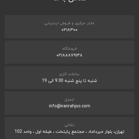
2 mics
*
WEARING STYLE
inner ear
دفتر مرکزی و فروش اینترنتی
ثبت نظر
۰۲۱۸۳۰۰
*
WATERPROOF
IPX5
فروشگاه
بلوتوث
۰۲۱۸۸۸۷۹۱۴۸
BLUETOOTH VERSION
5.3
ساعات کاری
شنبه تا پنج شنبه 9:30 الی 19
باتری
*
BATTERY LIFE
ایمیل
Hours (with Charging Case )30
info@iranrahjoo.com
*
BATTERY CHARGE METHOD
USB type-C
نشانی
PLAYTIME PER CHARGE
تهران، بلوار میرداماد ، مجتمع پایتخت ، طبقه اول ، واحد 102
Hours 10