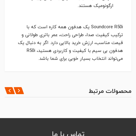
ارگونومیک هستند.
Soundcore R50i یک هدفون همه کاره است که با
ترکیب کیفیت صدا، طراحی راحت، عمر باتری طولانی و
قیمت مناسب، ارزش خرید بالایی دارد. اگر به دنبال یک
هدفون بی سیم با کیفیت و کاربردی هستید، R50i
می‌تواند انتخاب بسیار خوبی برای شما باشد.
مشخصات کلی
*
HEADPHONE TYPE
ثبت نظر
محصولات مرتبط
Closed, dynamic
DRIVER UNIT
نظر شما
10mm
USAGE TIME
Max. 30 hours
تماس با ما
CALL