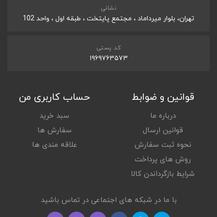
نشانی
DYNAMIC TYPE
تهران، بلوار میرداماد ، مجتمع پایتخت ، طبقه اول ، واحد 102
Yes
AMBIENT SOUND MODE
yes
کد پستی
۱۹۶۹۷۶۳۵۷۳
QUICK ATTENTION
yes
*
WATERPROOF
IPX4
قوانین و ضوابط
حساب کاربری من
درباره ما
سبد خرید
بلوتوث
قوانین ارسال
سفارش ها
FREQUENCY RESPONSE-BLUETOOTH COMMUNICATION
نحوه ثبت سفارش
علاقه مندی ها
20Hz - 20,000Hz (44.1kHz Sampling) / 20Hz - 40,000Hz (LDAC
96kHz Sampling, 990kbps)
روش های پرداخت
BLUETOOTH VERSION
شرایط بازگرداندن کالا
5.3
EFFECTIVE RANGE
با ما در شبکه های اجتماعی در تماس باشید
10m