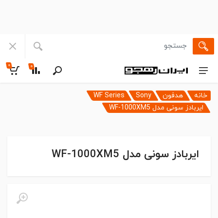
۰
۰
خانه
هدفون
Sony
WF Series
ایربادز سونی مدل WF-1000XM5
ایربادز سونی مدل WF-1000XM5