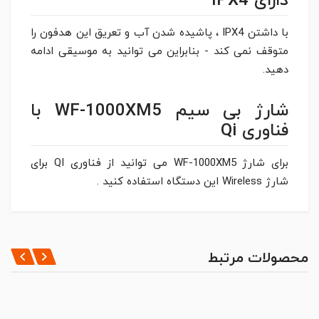
دارای IPX4
با داشتن IPX4 ، پاشیده شدن آب و تعریق این هدفون را
متوقف نمی کند - بنابراین می توانید به موسیقی ادامه
دهید.
شارژ بی سیم WF-1000XM5 با
فناوری Qi
برای شارژ WF-1000XM5 می توانید از فناوری QI برای
شارژ Wireless این دستگاه استفاده کنید .
مشخصات کلی
*
HEADPHONE TYPE
ثبت نظر
محصولات مرتبط
Closed, dynamic
DRIVER UNIT
نظر شما
8.4mm