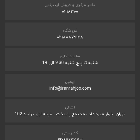
0ºC to 45 ºC
دفتر مرکزی و فروش اینترنتی
ثبت نظر
STORAGE TEMPERATURE RANGE
۰۲۱۸۳۰۰
-10ºC to 70ºC
فروشگاه
سایز و وزن
۰۲۱۸۸۸۷۹۱۴۸
DIMENSIONS(W×H×D)-MM
60.2x20.8x11.2
ساعات کاری
شنبه تا پنج شنبه 9:30 الی 19
ایمیل
info@iranrahjoo.com
نشانی
تهران، بلوار میرداماد ، مجتمع پایتخت ، طبقه اول ، واحد 102
کد پستی
۱۹۶۹۷۶۳۵۷۳