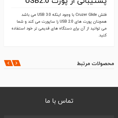
پشتیبانی از پورت USB2.0
فلش Cruzer Glide با وجود اینکه USB 3.0 می باشد
همچنان پورت های USB 2.0 را ساپورت می کند و شما
می توانید از آن برای دستگاه های قدیمی تر خود استفاده
کنید.
مشخصات کلی
*
CAPACITY
ثبت نظر
محصولات مرتبط
16GB
*
INTERFACE
نظر شما
USB3.0
*
PORT TYPE
USB A,
تماس با ما
*
TRANSFER SPEED (READ)
up to 150 MB/s
OPERATING TEMPERATURE