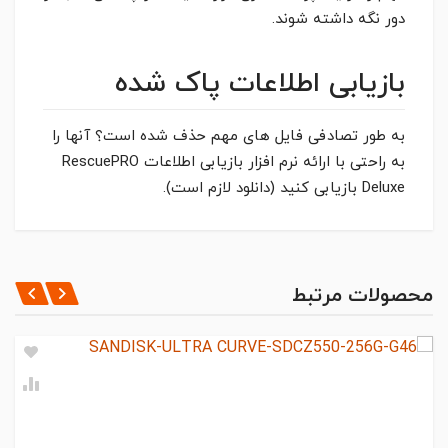
دور نگه داشته شوند.
بازیابی اطلاعات پاک شده
به طور تصادفی فایل های مهم حذف شده است؟ آنها را
به راحتی با ارائه نرم افزار بازیابی اطلاعات RescuePRO
Deluxe بازیابی کنید (دانلود لازم است).
مشخصات کلی
*
CAPACITY
ثبت نظر
محصولات مرتبط
256GB
*
INTERFACE
نظر شما
USB 3.2 Gen 1
*
PORT TYPE
USB A,
*
TRANSFER SPEED (READ)